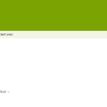
iert von:
skur –