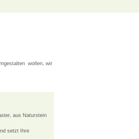
mgestalten
wollen, wir
ster, aus Naturstein
nd setzt Ihre